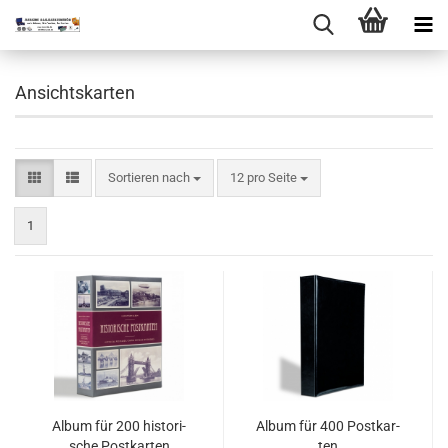
Ansichtskarten
Sortieren nach
pro Seite
Sortieren nach
12 pro Seite
1
Album für 200 his­to­ri­
Album für 400 Post­kar­
sche Post­kar­ten
ten