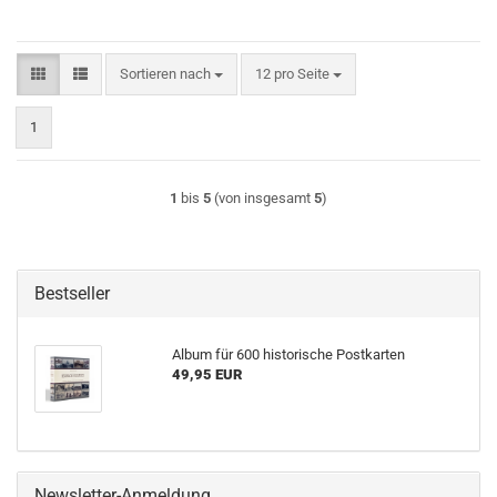
Sortieren nach
pro Seite
Sortieren nach
12 pro Seite
1
1
bis
5
(von insgesamt
5
)
Bestseller
Album für 600 his­to­ri­sche Post­kar­ten
49,95 EUR
Newsletter-Anmeldung