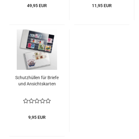
49,95 EUR
11,95 EUR
Schutz­hül­len für Brie­fe
und An­sichts­kar­ten
9,95 EUR