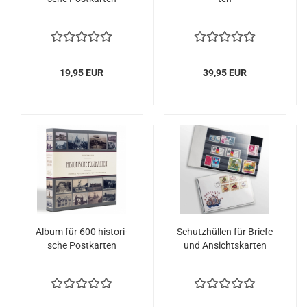
19,95 EUR
39,95 EUR
Album für 600 his­to­ri­
Schutz­hül­len für Brie­fe
sche Post­kar­ten
und An­sichts­kar­ten