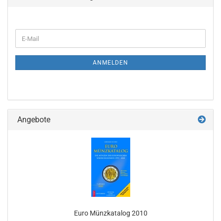
WEITER
E-
ZUR
Mail
NEWSLETTER-
ANMELDUNG
ANMELDEN
Angebote
Euro Münz­ka­ta­log 2010