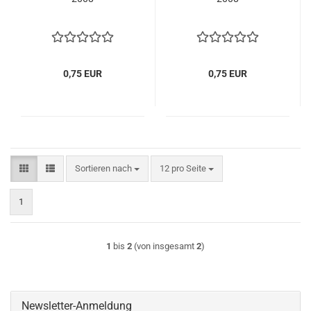
0,75 EUR
0,75 EUR
Sortieren nach
pro Seite
Sortieren nach
12 pro Seite
1
1
bis
2
(von insgesamt
2
)
Newsletter-Anmeldung