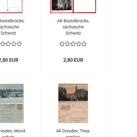
as­tei­brü­cke,
AK Bas­tei­brü­cke,
äch­si­sche
säch­si­sche
Schweiz
Schweiz
2,80 EUR
2,80 EUR
res­den, Mond­
AK Dres­den, Thea­