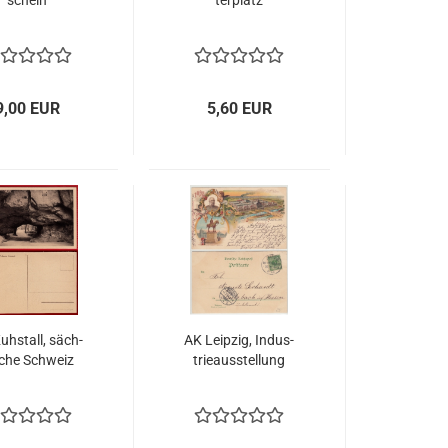
schein
ter­platz
9,00 EUR
5,60 EUR
uh­stall, säch­
AK Leip­zig, In­dus­
sche Schweiz
trie­aus­stel­lung