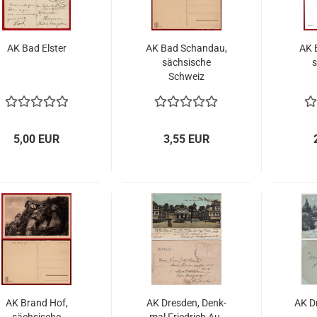
AK Bad Els­ter
AK Bad Schandau,
AK B
säch­si­sche
s
Schweiz
5,00 EUR
3,55 EUR
AK Brand Hof,
AK Dres­den, Denk­
AK D