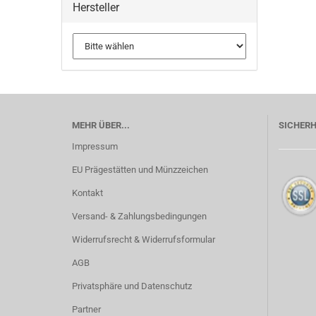
Hersteller
MEHR ÜBER...
SICHERH
Impressum
EU Prägestätten und Münzzeichen
Kontakt
Versand- & Zahlungsbedingungen
Widerrufsrecht & Widerrufsformular
AGB
Privatsphäre und Datenschutz
Partner