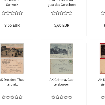
säch­si­sche
mal Fried­rich Au­
Schweiz
gust des Ge­rech­ten
3,55 EUR
5,60 EUR
AK Dres­den, Thea­
AK Grim­ma, Gat­
AK K
ter­platz
ters­bur­gen
si­