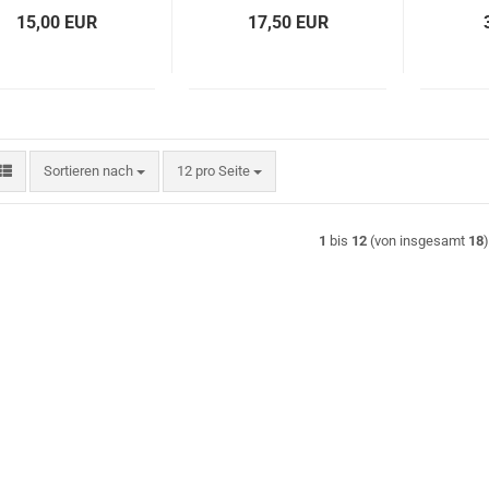
15,00 EUR
17,50 EUR
Sortieren nach
pro Seite
Sortieren nach
12 pro Seite
1
bis
12
(von insgesamt
18