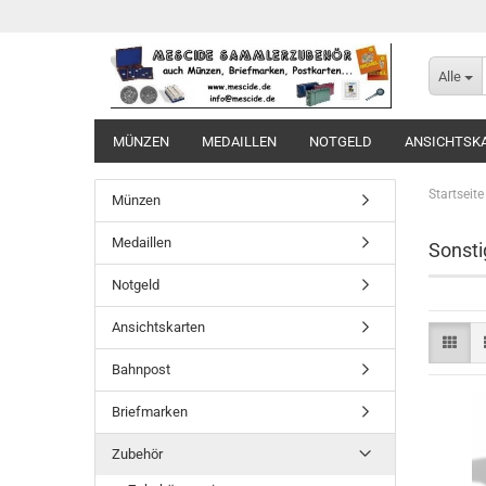
Alle
MÜNZEN
MEDAILLEN
NOTGELD
ANSICHTSK
Startseite
Münzen
Medaillen
Sonst
Notgeld
Ansichtskarten
Bahnpost
Briefmarken
Zubehör