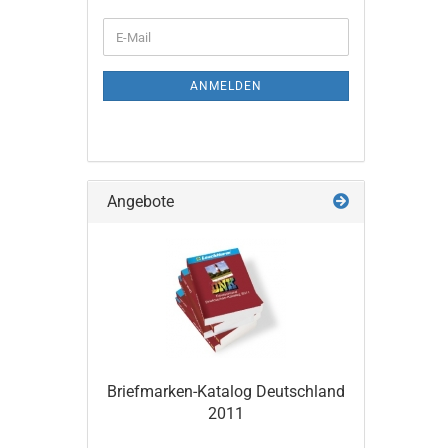
WEITER
E-
ZUR
Mail
NEWSLETTER-
ANMELDUNG
ANMELDEN
Angebote
Briefmarken-​Katalog Deutsch­land
2011