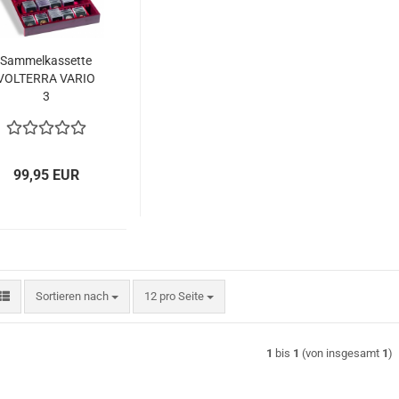
Sam­mel­kas­set­te
VOL­TER­RA VARIO
3
99,95 EUR
Sortieren nach
pro Seite
Sortieren nach
12 pro Seite
1
bis
1
(von insgesamt
1
)