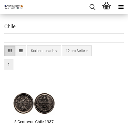
Chile
Sortieren nach
pro Seite
Sortieren nach
12 pro Seite
1
5 Cen­ta­vos Chile 1937