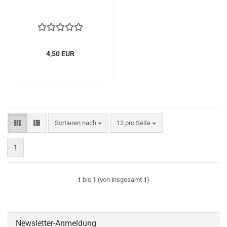
4,50 EUR
Sortieren nach
pro Seite
Sortieren nach
12 pro Seite
1
1
bis
1
(von insgesamt
1
)
Newsletter-Anmeldung