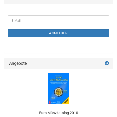
WEITER
E-
ZUR
Mail
NEWSLETTER-
ANMELDUNG
ANMELDEN
Angebote
Euro Münz­ka­ta­log 2010