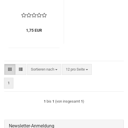
1,75 EUR
Sortieren nach
pro Seite
Sortieren nach
12 pro Seite
1
1
bis
1
(von insgesamt
1
)
Newsletter-Anmeldung