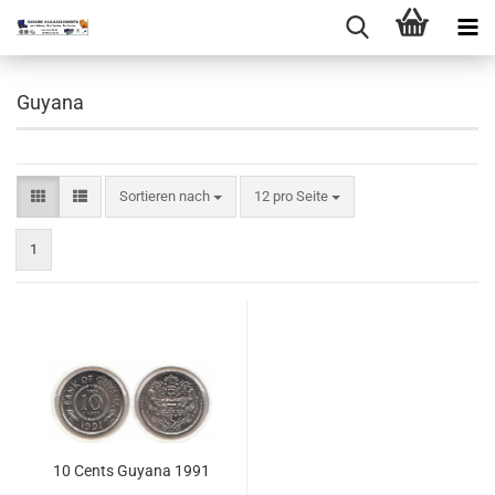
Guyana
Sortieren nach
pro Seite
Sortieren nach
12 pro Seite
1
10 Cents Gu­ya­na 1991