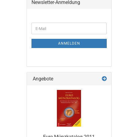
Newsletter-Anmeldung
WEITER
E-
ZUR
Mail
NEWSLETTER-
ANMELDUNG
ANMELDEN
Angebote
Euro Münz­ka­ta­log 2011