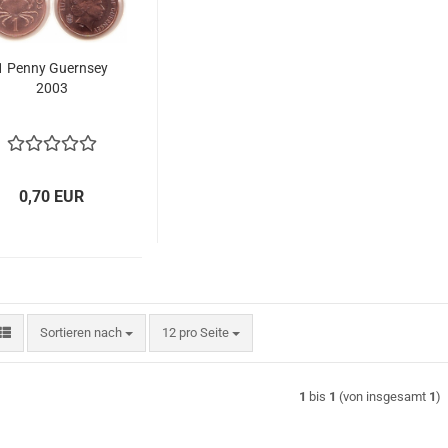
1 Penny Gu­ern­sey
2003
0,70 EUR
Sortieren nach
pro Seite
Sortieren nach
12 pro Seite
1
bis
1
(von insgesamt
1
)