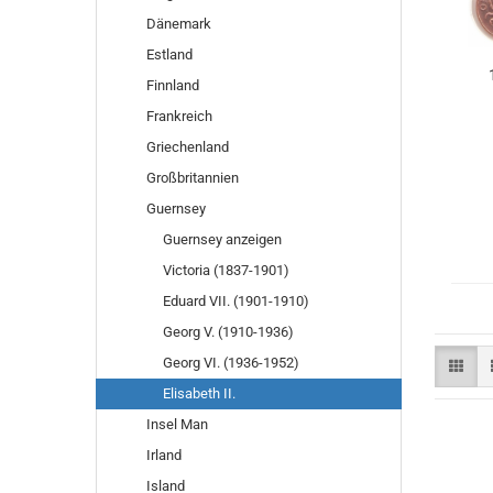
Dänemark
Estland
Finnland
Frankreich
Griechenland
Großbritannien
Guernsey
Guernsey anzeigen
Victoria (1837-1901)
Eduard VII. (1901-1910)
Georg V. (1910-1936)
Georg VI. (1936-1952)
Elisabeth II.
Insel Man
Irland
Island