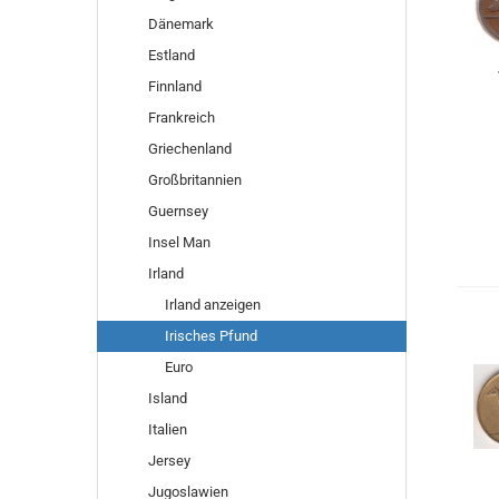
Dänemark
Estland
Finnland
Frankreich
Griechenland
Großbritannien
Guernsey
Insel Man
Irland
Irland anzeigen
Irisches Pfund
Euro
Island
Italien
Jersey
Jugoslawien