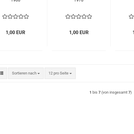
1988
1978
1,00 EUR
1,00 EUR
Sortieren nach
pro Seite
Sortieren nach
12 pro Seite
1
bis
7
(von insgesamt
7
)