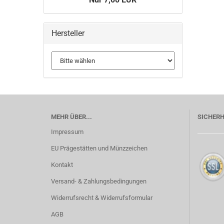
Hersteller
MEHR ÜBER...
SICHERH
Impressum
EU Prägestätten und Münzzeichen
Kontakt
Versand- & Zahlungsbedingungen
Widerrufsrecht & Widerrufsformular
AGB