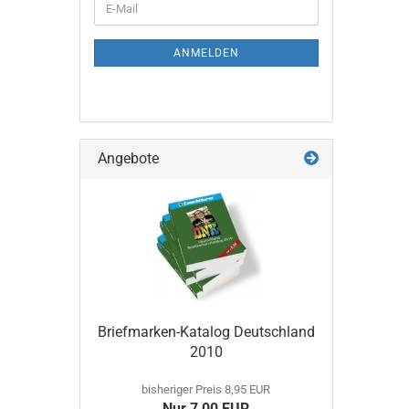
E-
ZUR
Mail
NEWSLETTER-
ANMELDUNG
ANMELDEN
Angebote
Briefmarken-​Katalog Deutsch­land
2010
bisheriger Preis 8,95 EUR
Nur 7,00 EUR