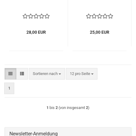
28,00 EUR
25,00 EUR
Sortieren nach
pro Seite
Sortieren nach
12 pro Seite
1
1
bis
2
(von insgesamt
2
)
Newsletter-Anmeldung