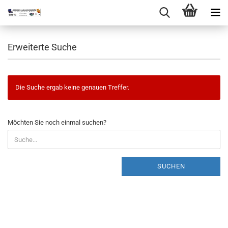
Erweiterte Suche
Die Suche ergab keine genauen Treffer.
MÖCHTEN
Möchten Sie noch einmal suchen?
SIE
NOCH
EINMAL
SUCHEN?
SUCHEN