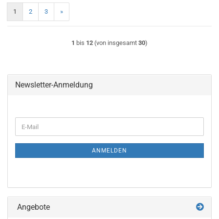
1
2
3
»
1
bis
12
(von insgesamt
30
)
Newsletter-Anmeldung
WEITER
E-
ZUR
Mail
NEWSLETTER-
ANMELDUNG
ANMELDEN
Angebote