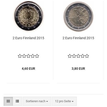
2 Euro Finn­land 2015
2 Euro Finn­land 2015
4,60 EUR
3,80 EUR
Sortieren nach
pro Seite
Sortieren nach
12 pro Seite